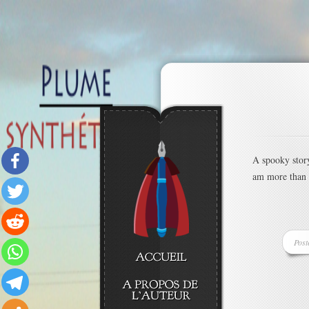
A spooky story
am more than h
Post