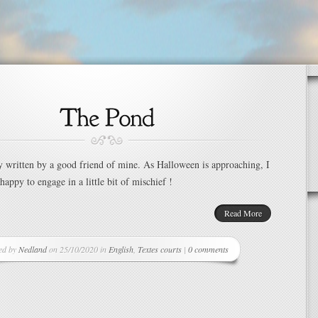
 written by a good friend of mine. As Halloween is approaching, I
appy to engage in a little bit of mischief !
Read More
ed by
Nedland
on 25/10/2020 in
English
,
Textes courts
|
0 comments