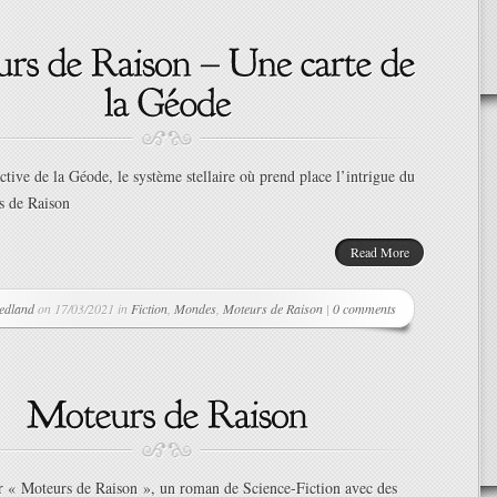
active de la Géode, le système stellaire où prend place l’intrigue du
 de Raison
Read More
edland
on 17/03/2021 in
Fiction
,
Mondes
,
Moteurs de Raison
|
0 comments
ur « Moteurs de Raison », un roman de Science-Fiction avec des