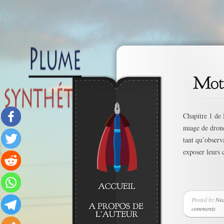
Chapitre 1 de 
nuage de drone
tant qu’observ
exposer leurs c
Posted by
Ne
comments