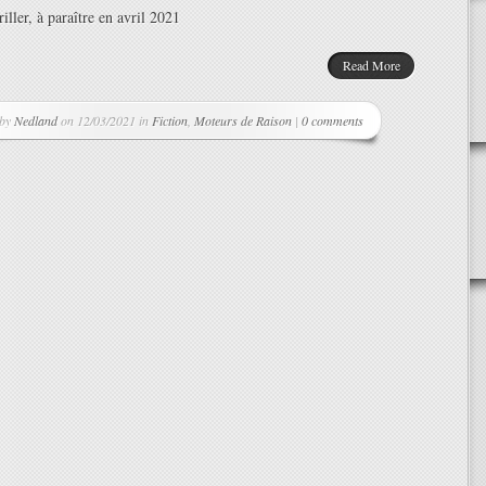
iller, à paraître en avril 2021
Read More
 by
Nedland
on 12/03/2021 in
Fiction
,
Moteurs de Raison
|
0 comments