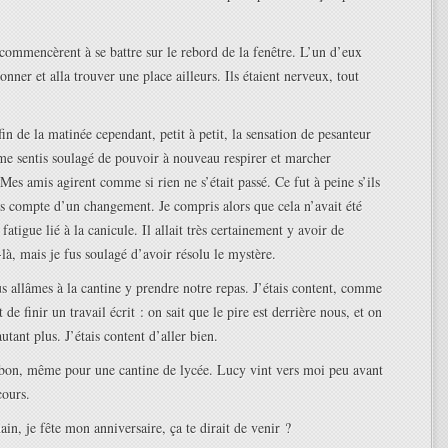
ommencèrent à se battre sur le rebord de la fenêtre. L’un d’eux
onner et alla trouver une place ailleurs. Ils étaient nerveux, tout
fin de la matinée cependant, petit à petit, la sensation de pesanteur
me sentis soulagé de pouvoir à nouveau respirer et marcher
es amis agirent comme si rien ne s’était passé. Ce fut à peine s’ils
us compte d’un changement. Je compris alors que cela n’avait été
atigue lié à la canicule. Il allait très certainement y avoir de
-là, mais je fus soulagé d’avoir résolu le mystère.
s allâmes à la cantine y prendre notre repas. J’étais content, comme
 de finir un travail écrit : on sait que le pire est derrière nous, et on
utant plus. J’étais content d’aller bien.
 bon, même pour une cantine de lycée. Lucy vint vers moi peu avant
cours.
in, je fête mon anniversaire, ça te dirait de venir ?