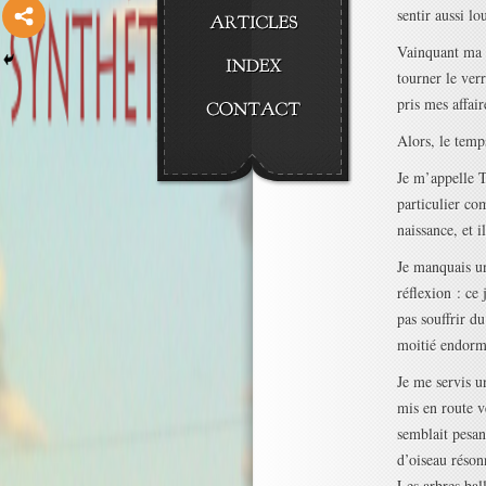
sentir aussi lo
Vainquant ma f
tourner le ver
pris mes affair
Alors, le temps
Je m’appelle Tr
particulier co
naissance, et 
Je manquais un
réflexion : ce 
pas souffrir d
moitié endormi
Je me servis u
mis en route v
semblait pesant
d’oiseau réson
Les arbres ball