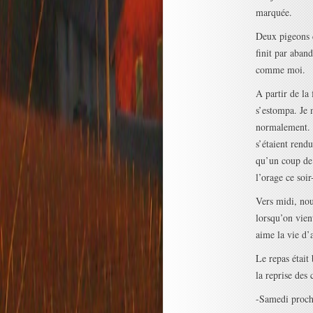
marquée.
Deux pigeons c
finit par aband
comme moi.
A partir de la 
s’estompa. Je 
normalement. M
s’étaient rend
qu’un coup de f
l’orage ce soir
Vers midi, nou
lorsqu’on vient
aime la vie d’a
Le repas était
la reprise des 
-Samedi procha