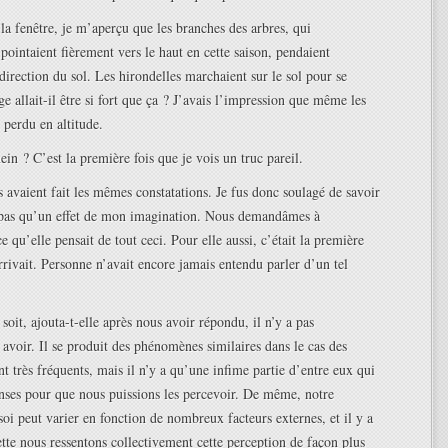
la fenêtre, je m’aperçu que les branches des arbres, qui
pointaient fièrement vers le haut en cette saison, pendaient
irection du sol. Les hirondelles marchaient sur le sol pour se
ge allait-il être si fort que ça ? J’avais l’impression que même les
 perdu en altitude.
ein ? C’est la première fois que je vois un truc pareil.
avaient fait les mêmes constatations. Je fus donc soulagé de savoir
t pas qu’un effet de mon imagination. Nous demandâmes à
e qu’elle pensait de tout ceci. Pour elle aussi, c’était la première
arrivait. Personne n’avait encore jamais entendu parler d’un tel
soit, ajouta-t-elle après nous avoir répondu, il n’y a pas
 avoir. Il se produit des phénomènes similaires dans le cas des
nt très fréquents, mais il n’y a qu’une infime partie d’entre eux qui
enses pour que nous puissions les percevoir. De même, notre
soi peut varier en fonction de nombreux facteurs externes, et il y a
ette nous ressentons collectivement cette perception de façon plus