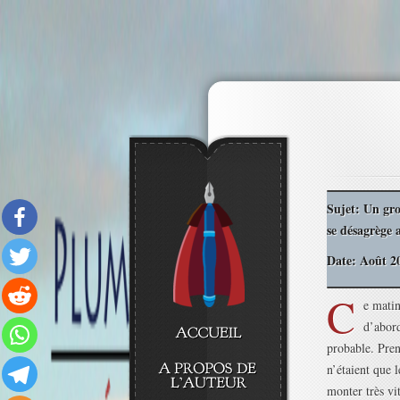
Sujet: Un gro
se désagrège 
Date: Août 2
C
e matin
d’abord
probable. Pren
n’étaient que l
monter très vi