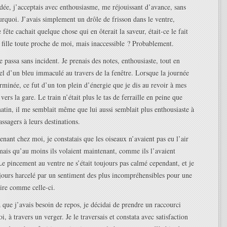
idée, j’acceptais avec enthousiasme, me réjouissant d’avance, sans
urquoi. J’avais simplement un drôle de frisson dans le ventre,
fête cachait quelque chose qui en ôterait la saveur, était-ce le fait
e fille toute proche de moi, mais inaccessible ? Probablement.
 passa sans incident. Je prenais des notes, enthousiaste, tout en
iel d’un bleu immaculé au travers de la fenêtre. Lorsque la journée
erminée, ce fut d’un ton plein d’énergie que je dis au revoir à mes
vers la gare. Le train n’était plus le tas de ferraille en peine que
matin, il me semblait même que lui aussi semblait plus enthousiaste à
ssagers à leurs destinations.
enant chez moi, je constatais que les oiseaux n’avaient pas eu l’air
mais qu’au moins ils volaient maintenant, comme ils l’avaient
 Le pincement au ventre ne s’était toujours pas calmé cependant, et je
jours harcelé par un sentiment des plus incompréhensibles pour une
ire comme celle-ci.
que j’avais besoin de repos, je décidai de prendre un raccourci
, à travers un verger. Je le traversais et constata avec satisfaction