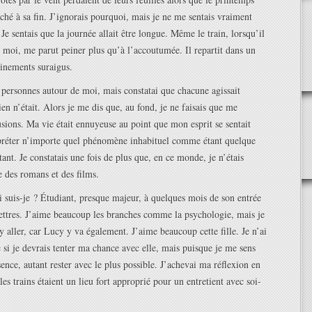
uché à sa fin. J’ignorais pourquoi, mais je ne me sentais vraiment
 Je sentais que la journée allait être longue. Même le train, lorsqu’il
t moi, me parut peiner plus qu’à l’accoutumée. Il repartit dans un
inements suraigus.
s personnes autour de moi, mais constatai que chacune agissait
en n’était. Alors je me dis que, au fond, je ne faisais que me
usions. Ma vie était ennuyeuse au point que mon esprit se sentait
rpréter n’importe quel phénomène inhabituel comme étant quelque
ant. Je constatais une fois de plus que, en ce monde, je n’étais
 des romans et des films.
i suis-je ? Étudiant, presque majeur, à quelques mois de son entrée
lettres. J’aime beaucoup les branches comme la psychologie, mais je
’y aller, car Lucy y va également. J’aime beaucoup cette fille. Je n’ai
 si je devrais tenter ma chance avec elle, mais puisque je me sens
sence, autant rester avec le plus possible. J’achevai ma réflexion en
es trains étaient un lieu fort approprié pour un entretient avec soi-