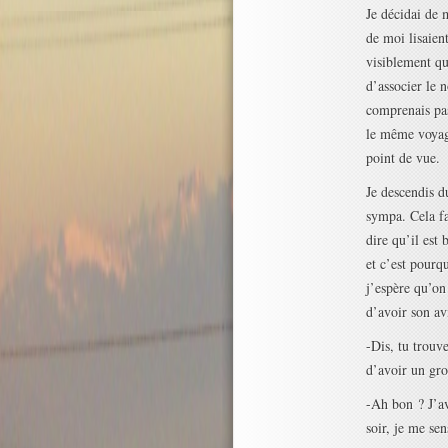
Je décidai de 
de moi lisaient
visiblement qu
d’associer le n
comprenais pas 
le même voyage
point de vue.
Je descendis d
sympa. Cela fai
dire qu’il est 
et c’est pourq
j’espère qu’on
d’avoir son av
-Dis, tu trouv
d’avoir un gro
-Ah bon ? J’av
soir, je me se