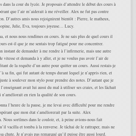
 dans la cour du lycée. Je proposais d’attendre le début des cours à
pérant que l’air m’aiderait à me réveiller. Alex ne fut pas contre
ion. D’autres amis nous rejoignirent bientôt : Pierre, le matheux,
copine, Julie, Eva, toujours joyeuse… Lucy.
a, et nous nous rendîmes en cours. Je ne sais plus de quel cours il
jours est-il que je me sentais trop fatigué pour me concentrer.
un instant de demander à me rendre à l’infirmerie, mais une autre
e vitesse et demanda à y aller, et je ne voulus pas avoir l’air de
itant de la requête d’un autre pour quitter un cours. Aussi restais-je
’à sa fin, qui fut autant de temps durant lequel je n’appris rien, et
 juste à soulever mon stylo pour prendre des notes. D’autant que je
’enseignant avait lui aussi du mal à utiliser ses craies, et les lâchait
i n’améliorait en rien la qualité de son cours.
nna l’heure de la pause, je me levai avec difficulté pour me rendre
espérant que mon état s’améliorerait par la suite. Alex
Nous sortîmes dans le couloir, et, à peine avions-nous fait
’il vacilla et tomba à la renverse. Je tâchai de le rattraper, mais ne
sa chute. Je n’avais pas remarqué qu’il puisse être aussi lourd.