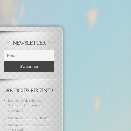
Les peuples de robots en
Science-Fiction : sont-ils
obsolètes ?
Moteurs de Raison – Chapitre 1
Moteurs de Raison – Une carte
de la Géode