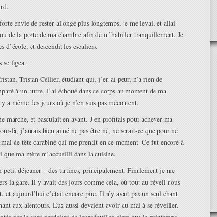
urd.
orte envie de rester allongé plus longtemps, je me levai, et allai
rou de la porte de ma chambre afin de m’habiller tranquillement. Je
es d’école, et descendit les escaliers.
 se figea.
istan, Tristan Cellier, étudiant qui, j’en ai peur, n’a rien de
mparé à un autre. J’ai échoué dans ce corps au moment de ma
il y a même des jours où je n’en suis pas mécontent.
e marche, et basculait en avant. J’en profitais pour achever ma
jour-là, j’aurais bien aimé ne pas être né, ne serait-ce que pour ne
u mal de tête carabiné qui me prenait en ce moment. Ce fut encore à
 que ma mère m’accueilli dans la cuisine.
n petit déjeuner – des tartines, principalement. Finalement je me
ers la gare. Il y avait des jours comme cela, où tout au réveil nous
, et aujourd’hui c’était encore pire. Il n’y avait pas un seul chant
nant aux alentours. Eux aussi devaient avoir du mal à se réveiller.
otés par le vent perdaient de leurs feuilles alors que le printemps