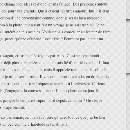
me changer les idées et d’oublier ma fatigue. Des personnes autour
 des journaux gratuits. Quels étaient les titres aujourd’hui ? Il était
estion d’une personnalité connue, dont je serais bien incapable
om à la photo, qui aurait fait un voyage je ne sais trop où. Je ne
l’intérêt de tels articles. Voulaient-ils conseiller au lecteur de faire
, parce qu’une célébrité l’avait fait ? Pourquoi pas, c’était un
u wagon, et fus bientôt rejoins par Alex. C’est un type plutôt
t déjà plusieurs années que je me suis lié d’amitié avec lui. Il faut
bien plus sociable que moi, mais il apprécie tout autant la solitude,
uoi je m’en sens proche. Il va commencer des études en droit, mais
 pourra continuer à se fréquenter une fois à l’université. Curieux
is, j’engageais la conversation sur l’atmosphère de ce jour-là.
es pas que le temps est super lourd depuis ce matin ? On risque
s orage bientôt.
ais pas remarqué, mais faut dire qu’avec tout ce que j’ai bu hier
ns un peu comme d’habitude ces matins-là.