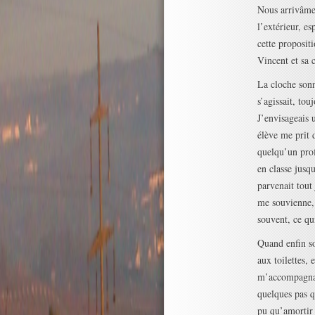
Nous arrivâmes
l’extérieur, es
cette proposit
Vincent et sa 
La cloche sonn
s’agissait, tou
J’envisageais 
élève me prit d
quelqu’un prof
en classe jusqu
parvenait tout
me souvienne, l
souvent, ce qu
Quand enfin so
aux toilettes, 
m’accompagna. 
quelques pas qu
pu qu’amortir 