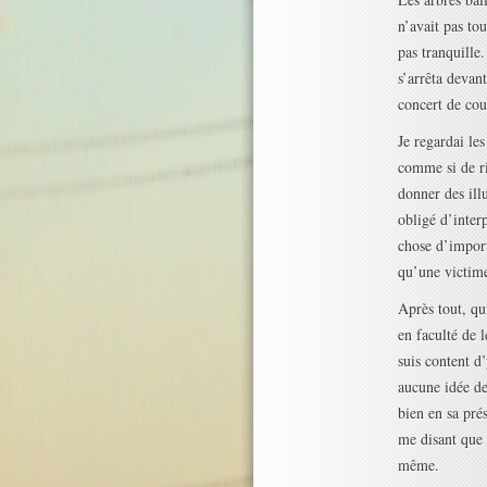
n’avait pas to
pas tranquille.
s’arrêta devan
concert de cou
Je regardai le
comme si de ri
donner des ill
obligé d’inte
chose d’import
qu’une victime
Après tout, qu
en faculté de 
suis content d
aucune idée de
bien en sa pré
me disant que l
même.