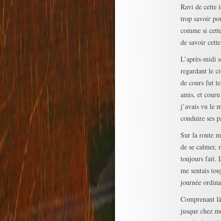
Ravi de cette 
trop savoir po
comme si cette 
de savoir cett
L’après-midi se
regardant le c
de cours fut t
amis, et couru 
j’avais vu le 
conduire ses pa
Sur la route m
de se calmer, 
toujours fait.
me sentais tou
journée ordina
Comprenant là 
jusque chez moi