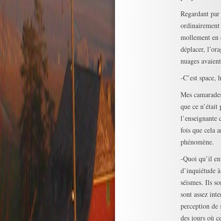
Regardant par 
ordinairement 
mollement en d
déplacer, l’ora
nuages avaient
-C’est space, h
Mes camarades 
que ce n’étai
l’enseignante c
fois que cela 
phénomène.
-Quoi qu’il en 
d’inquiétude à
séismes. Ils so
sont assez int
perception de 
des jours où c